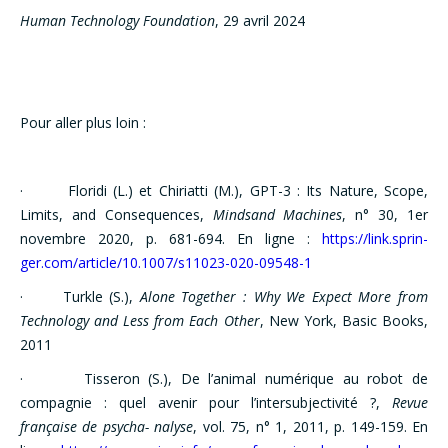
Human Technology Foundation
, 29 avril 2024
Pour aller plus loin :
· Floridi (L.) et Chiriatti (M.), GPT-3 : Its Nature, Scope,
Limits, and Consequences,
Mindsand Machines
, n° 30, 1er
novembre 2020, p. 681-694. En ligne :
https://link.sprin-
ger.com/article/10.1007/s11023-020-09548-1
· Turkle (S.),
Alone Together : Why We Expect More from
Technology and Less from Each Other
, New York, Basic Books,
2011
· Tisseron (S.), De l’animal numérique au robot de
compagnie : quel avenir pour l’intersubjectivité ?,
Revue
française de psycha- nalyse
, vol. 75, n° 1, 2011, p. 149-159. En