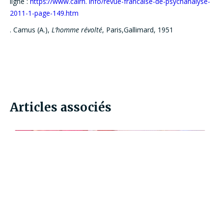
ligne :
https://www.cairn. info/revue-francaise-de-psychanalyse-
2011-1-page-149.htm
. Camus (A.),
L’homme révolté
, Paris,Gallimard, 1951
Articles associés