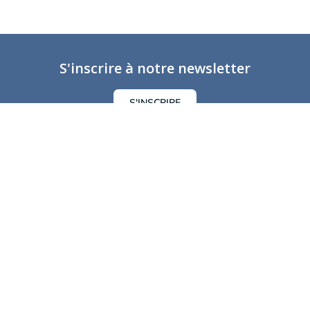
S'inscrire à notre newsletter
S'INSCRIRE
Nous contacter
La Fondation
Contenu
À Propos
Études
Hubs
Articles